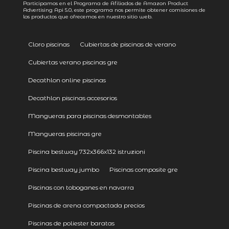
Participamos en el Programa de Afiliados de Amazon Product
Advertising
Api 5.0
, este programa nos permite obtener comisiones de
los productos que ofrecemos en nuestro sitio web.
Cloro piscinas
Cubiertas de piscinas de verano
Cubiertas verano piscinas gre
Decathlon online piscinas
Decathlon piscinas accesorios
Mangueras para piscinas desmontables
Mangueras piscinas gre
Piscina bestway 732x366x132 istruzioni
Piscina bestway jumbo
Piscinas composite gre
Piscinas con toboganes en navarra
Piscinas de arena compactada precios
Piscinas de poliester baratas