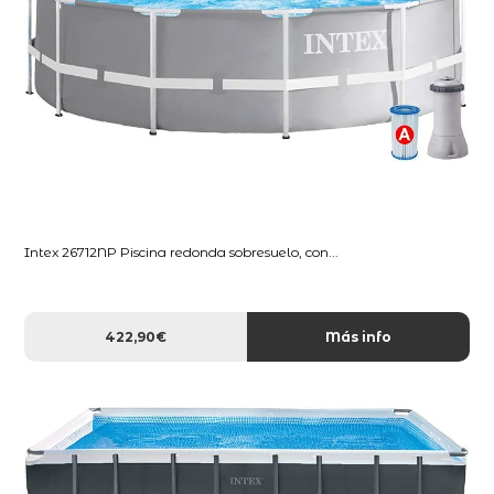
Intex 26712NP Piscina redonda sobresuelo, con...
422,90€
Más info