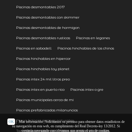
Piscinas desmontables 2017
Piscinas desmontables con skimmer
Piscinas desmontables de hormigon
Piscinas desmontables rusticas
Piscinas en leganes
Piscinas en sabadell
Piscinas hinchables de los chinos
Piscinas hinchables en hipercor
Piscinas hinchables toy planet
Piscinas intex 24 mil litros preo
Piscinas intex en puerto rico
Piscinas intex o gre
Piscinas municipales cerca de mi
Piscinas prefabricadas milanuncios
Playa bolonia piscinas naturales
OK
|
Más información
| Solicitamos su permiso para obtener datos estadísticos de
su navegación en esta web, en cumplimiento del Real Decreto-ley 13/2012. Si
Tarimas para piscinas
Vasos piscinas prefabricadas
continúa navegando consideramos que acepta el uso de cookies.