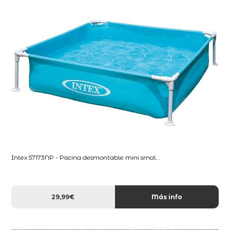
Intex 57173NP - Piscina desmontable mini smal...
29,99€
Más info