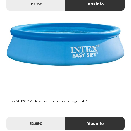
119,95€
Más info
Intex 28120NP - Piscina hinchable octogonal 3...
52,95€
Más info