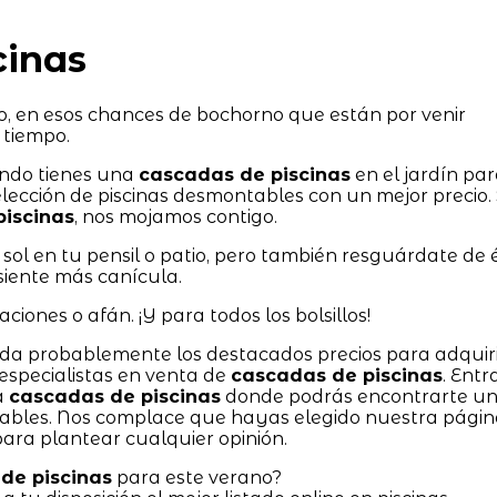
cinas
o, en esos chances de bochorno que están por venir
 tiempo.
ando tienes una
cascadas de piscinas
en el jardín pa
lección de piscinas desmontables con un mejor precio. 
iscinas
, nos mojamos contigo.
sol en tu pensil o patio, pero también resguárdate de 
 siente más canícula.
ciones o afán. ¡Y para todos los bolsillos!
inda probablemente los destacados precios para adquir
especialistas en venta de
cascadas de piscinas
. Entr
a
cascadas de piscinas
donde podrás encontrarte u
ables. Nos complace que hayas elegido nuestra págin
ra plantear cualquier opinión.
de piscinas
para este verano?