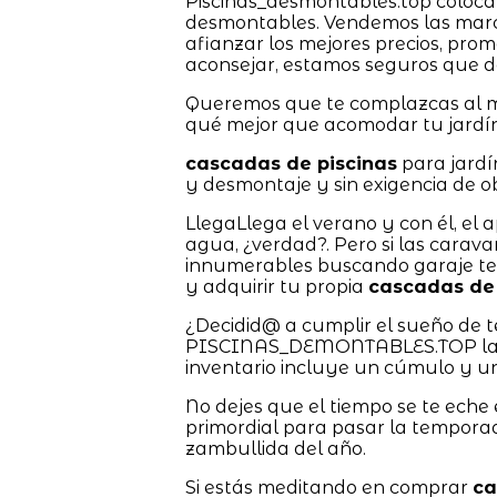
Piscinas_desmontables.top coloca a
desmontables. Vendemos las mar
afianzar los mejores precios, pro
aconsejar, estamos seguros que 
Queremos que te complazcas al má
qué mejor que acomodar tu jardín
cascadas de piscinas
para jardí
y desmontaje y sin exigencia de ob
LlegaLlega el verano y con él, el 
agua, ¿verdad?. Pero si las carava
innumerables buscando garaje te 
y adquirir tu propia
cascadas de 
¿Decidid@ a cumplir el sueño de 
PISCINAS_DEMONTABLES.TOP las tie
inventario incluye un cúmulo y un
No dejes que el tiempo se te eche 
primordial para pasar la tempora
zambullida del año.
Si estás meditando en comprar
ca