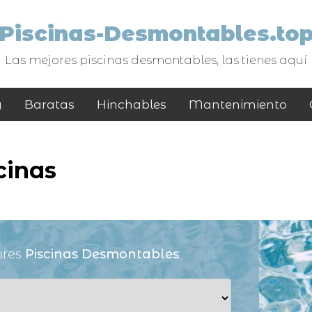
Piscinas-Desmontables.to
Las mejores piscinas desmontables, las tienes aquí
y
Baratas
Hinchables
Mantenimiento
cinas
ores
Piscinas Desmontables
: