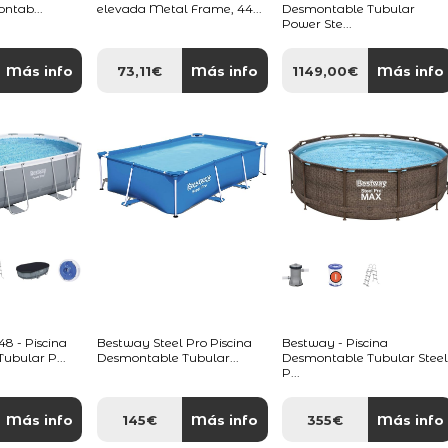
ontab...
elevada Metal Frame, 44...
Desmontable Tubular
Power Ste...
Más info
73,11€
Más info
1149,00€
Más info
 - Piscina
Bestway Steel Pro Piscina
Bestway - Piscina
ubular P...
Desmontable Tubular...
Desmontable Tubular Stee
P...
Más info
145€
Más info
355€
Más info