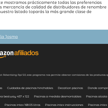
ostramos prácticamente todas las preferencias
s mercancía de calidad de distribuidores de renombre
nuestro listado toparás la más grande clase de
lla Josma
ct Advertising
Api 5.0
, este programa nos permite obtener comisiones de los productos q
as
Cuidados de piscinas hinchables
Decatlon piscinas
Donde comprar
ina bestway 457 x 122
Piscinas a medida desmontables
Piscinas alcala
Piscinas intex 16805 litros
Piscinas intex instrucciones
Piscinas inte