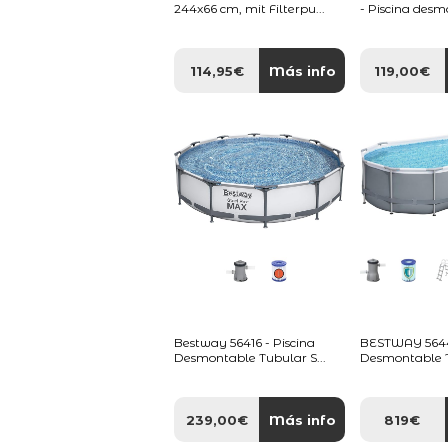
244x66 cm, mit Filterpu...
- Piscina desm
114,95€
Más info
119,00€
Bestway 56416 - Piscina
BESTWAY 56448
Desmontable Tubular S...
Desmontable T
239,00€
Más info
819€