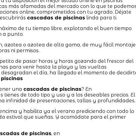
 tu disposición el mejor listado online en piscinas
cas más afamadas del mercado con lo que te podemo
mociones online, comprometidos con tu agrado. Déjate
descubrirás
cascadas de piscinas
linda para ti.
ximo de tu tiempo libre, explotando el buen tiempo
 a punto.
n, azotea o azotea de alta gama, de muy fácil montaje
ras ni permisos.
apetito de pasar horas y horas gozando del frescor del
nas para venir hasta la playa y las vueltas
desagradan el día, ha llegado el momento de decidirt
piscinas
tener una
cascadas de piscinas
? En
nes de todo tipo y uso y a los deseables precios. El
a infinidad de presentaciones, tallas y profundidades.
encima y habilita ya el verano prediciendo con todo lo
da estival que sueñas. Y acomódate para el primer
scadas de piscinas
, en