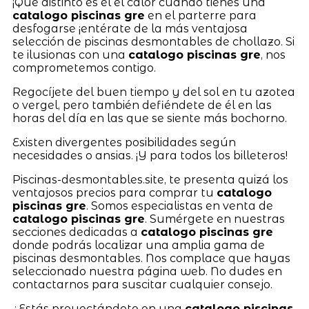
¡Qué distinto es el el calor cuando tienes una
catalogo piscinas gre
en el parterre para
desfogarse ¡entérate de la más ventajosa
selección de piscinas desmontables de chollazo. Si
te ilusionas con una
catalogo piscinas gre
, nos
comprometemos contigo.
Regocíjete del buen tiempo y del sol en tu azotea
o vergel, pero también defiéndete de él en las
horas del día en las que se siente más bochorno.
Existen divergentes posibilidades según
necesidades o ansias. ¡Y para todos los billeteros!
Piscinas-desmontables.site, te presenta quizá los
ventajosos precios para comprar tu
catalogo
piscinas gre
. Somos especialistas en venta de
catalogo piscinas gre
. Sumérgete en nuestras
secciones dedicadas a
catalogo piscinas gre
donde podrás localizar una amplia gama de
piscinas desmontables. Nos complace que hayas
seleccionado nuestra página web. No dudes en
contactarnos para suscitar cualquier consejo.
¿Estás proyectándote en una
catalogo piscinas