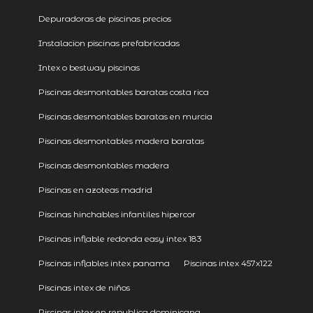
Depuradoras de piscinas precios
Instalacion piscinas prefabricadas
Intex o bestway piscinas
Piscinas desmontables baratas costa rica
Piscinas desmontables baratas en murcia
Piscinas desmontables madera baratas
Piscinas desmontables madera
Piscinas en azoteas madrid
Piscinas hinchables infantiles hipercor
Piscinas inflable redonda easy intex 183
Piscinas inflables intex panama
Piscinas intex 457x122
Piscinas intex de niños
Piscinas intex en republica dominicana