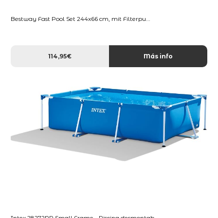
Bestway Fast Pool Set 244x66 cm, mit Filterpu...
114,95€
Más info
Intex 28272NP Small Frame - Piscina desmontab...