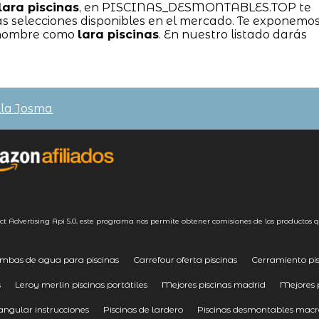
lara piscinas
, en PISCINAS_DESMONTABLES.TOP te
s selecciones disponibles en el mercado. Te exponemo
renombre como
lara piscinas
. En nuestro listado darás
lla Josma
ct Advertising
Api 5.0
, este programa nos permite obtener comisiones de los productos q
mbas de agua para piscinas
Carrefour oferta piscinas
Cerramiento pis
s
Leroy merlin piscinas portátiles
Mejores piscinas madrid
Mejores 
angular instrucciones
Piscinas de lardero
Piscinas desmontables macr