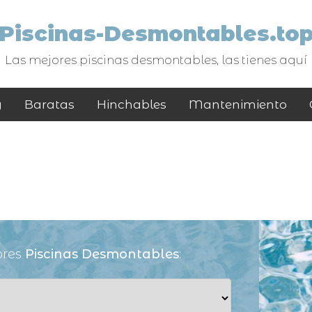
Piscinas-Desmontables.to
Las mejores piscinas desmontables, las tienes aquí
y
Baratas
Hinchables
Mantenimiento
ores
Piscinas Desmontables
: