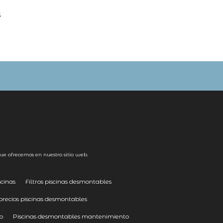
s
ue ofrecemos en nuestro sitio web.
cinas
Filtros piscinas desmontables
precios piscinas desmontables
o
Piscinas desmontables mantenimiento