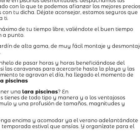
 online en piscinas desmontables. despachamos las
o con lo que te podemos afianzar los mejores precios
 con tu dicha. Déjate aconsejar, estamos seguros que
 ti.
ximo de tu tiempo libre, valiéndote el buen tiempo
 a punto.
 jardín de alta gama, de muy fácil montaje y desmontaj
.
 anhelo de pasar horas y horas beneficiándose del
 si las caravanas para acercarte hasta la playa y las
iento te agravan el día, ha llegado el momento de
ra piscinas
tener una
lara piscinas
? En
enes de todo tipo y manera y a los ventajosos
cúmulo y una profusión de tamaños, magnitudes y
 venga encima y acomodar ya el verano adelantándote
a temporada estival que ansías. Y organízate para el