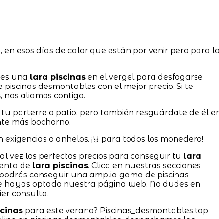
, en esos días de calor que están por venir pero para l
enes una
lara piscinas
en el vergel para desfogarse
e piscinas desmontables con el mejor precio. Si te
s
, nos aliamos contigo.
 tu parterre o patio, pero también resguárdate de él e
ente más bochorno.
n exigencias o anhelos. ¡Y para todos los monedero!
tal vez los perfectos precios para conseguir tu
lara
venta de
lara piscinas
. Clica en nuestras secciones
odrás conseguir una amplia gama de piscinas
e hayas optado nuestra página web. No dudes en
er consulta.
scinas
para este verano? Piscinas_desmontables.top