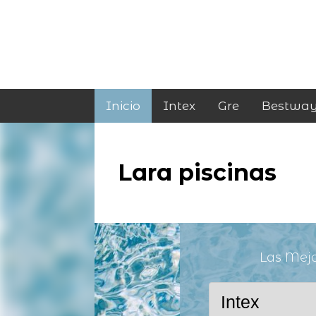
Inicio
Intex
Gre
Bestwa
Lara piscinas
Las Mej