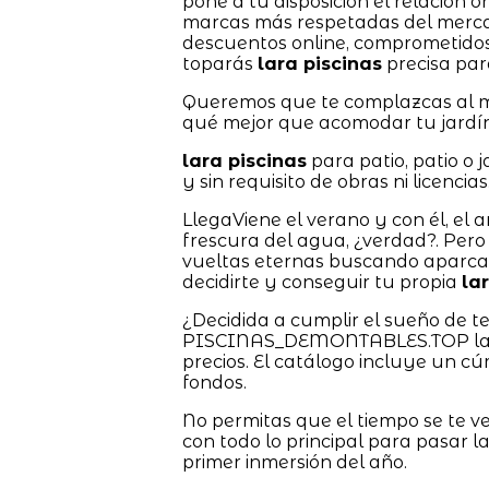
pone a tu disposición el relación
marcas más respetadas del mercad
descuentos online, comprometidos
toparás
lara piscinas
precisa para
Queremos que te complazcas al má
qué mejor que acomodar tu jardín
lara piscinas
para patio, patio o
y sin requisito de obras ni licencias
LlegaViene el verano y con él, el
frescura del agua, ¿verdad?. Pero
vueltas eternas buscando aparcam
decidirte y conseguir tu propia
la
¿Decidida a cumplir el sueño de 
PISCINAS_DEMONTABLES.TOP las ti
precios. El catálogo incluye un 
fondos.
No permitas que el tiempo se te
con todo lo principal para pasar l
primer inmersión del año.