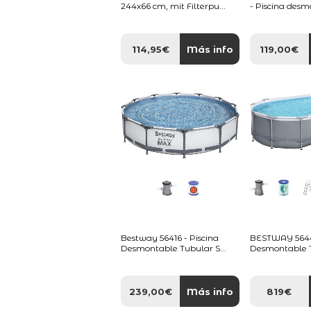
244x66 cm, mit Filterpu...
- Piscina desm
114,95€
Más info
119,00€
Bestway 56416 - Piscina
BESTWAY 56448
Desmontable Tubular S...
Desmontable T
239,00€
Más info
819€