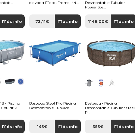
ontab...
elevada Metal Frame, 44...
Desmontable Tubular
Power Ste...
Más info
73,11€
Más info
1149,00€
Más info
 - Piscina
Bestway Steel Pro Piscina
Bestway - Piscina
ubular P...
Desmontable Tubular...
Desmontable Tubular Stee
P...
Más info
145€
Más info
355€
Más info