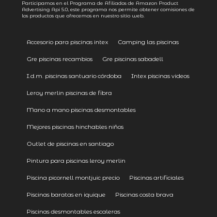
Participamos en el Programa de Afiliados de Amazon Product
Advertising
Api 5.0
, este programa nos permite obtener comisiones de
los productos que ofrecemos en nuestro sitio web.
Accesorio para piscinas intex
Camping las piscinas
Gre piscinas recambios
Gre piscinas sabadell
I.d.m. piscinas santuario córdoba
Intex piscinas videos
Leroy merlin piscinas de fibra
Mano a mano piscinas desmontables
Mejores piscinas hinchables niños
Outlet de piscinas en santiago
Pintura para piscinas leroy merlin
Piscina picornell montjuic precio
Piscinas artificiales
Piscinas baratas en iquique
Piscinas costa brava
Piscinas desmontables escaleras