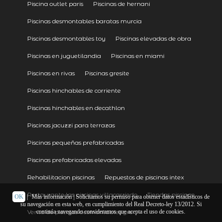
Piscina outlet paris
Piscinas de hernani
Piscinas desmontables baratas murcia
Piscinas desmontables toy
Piscinas elevadas de obra
Piscinas en juguetilandia
Piscinas en miami
Piscinas en rivas
Piscinas gresite
Piscinas hinchables de corriente
Piscinas hinchables en decathlon
Piscinas jacuzzi para terrazas
Piscinas pequeñas prefabricadas
Piscinas prefabricadas elevadas
Rehabilitacion piscinas
Repuestos de piscinas intex
Restaurante las piscinas villacarriedo
Tiendas piscinas
OK
|
Más información
| Solicitamos su permiso para obtener datos estadísticos de
su navegación en esta web, en cumplimiento del Real Decreto-ley 13/2012. Si
Venta de piscinas desmontables gre
continúa navegando consideramos que acepta el uso de cookies.