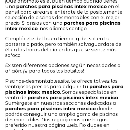
¡Qué anómalo es el buen tiempo cuando tienes
una
parches para piscinas intex mexico
en el
pensil para airearse ¡entérate de la posiblemente
selección de piscinas desmontables con el mejor
precio. Si ansias con una
parches para piscinas
intex mexico
, nos aliamos contigo.
Complácete del buen tiempo y del sol en tu
parterre o patio, pero también salvaguardate de
él en las horas del día en las que se siente más
sofoco.
Existen diferentes opciones según necesidades o
afición. ¡Y para todos los bolsillos!
Piscinas-desmontables.site, te ofrece tal vez los
ventajosos precios para adquirir tu
parches para
piscinas intex mexico
. Somos especialistas en
venta de
parches para piscinas intex mexico
.
Sumérgete en nuestras secciones dedicadas a
parches para piscinas intex mexico
donde
podrás conseguir una amplia gama de piscinas
desmontables. Nos regocijamos que hayas
preferido nuestra página web. No dudes en