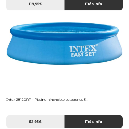
119,95€
Más info
Intex 28120NP - Piscina hinchable octogonal 3...
52,95€
Más info