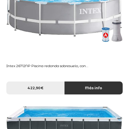
Intex 26712NP Piscina redonda sobresuelo, con...
422,90€
Más info