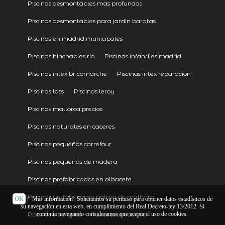
Piscinas desmontables mas profundas
Piscinas desmontables para jardin baratas
Piscinas en madrid municipales
Piscinas hinchables rio
Piscinas infantiles madrid
Piscinas intex bricomarche
Piscinas intex reparacion
Piscinas lass
Piscinas leroy
Piscinas mallorca precios
Piscinas naturales en caceres
Piscinas pequeñas carrefour
Piscinas pequeñas de madera
Piscinas prefabricadas en albacete
Piscinas prefabricadas palma de mallorca
OK
|
Más información
| Solicitamos su permiso para obtener datos estadísticos de
su navegación en esta web, en cumplimiento del Real Decreto-ley 13/2012. Si
Piscinas tropicales
Tubos piscinas gre
continúa navegando consideramos que acepta el uso de cookies.