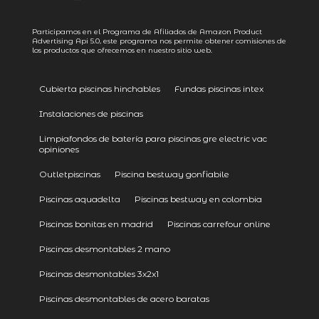
Participamos en el Programa de Afiliados de Amazon Product
Advertising
Api 5.0
, este programa nos permite obtener comisiones de
los productos que ofrecemos en nuestro sitio web.
Cubierta piscinas hinchables
Fundas piscinas intex
Instalaciones de piscinas
Limpiafondos de batería para piscinas gre electric vac
opiniones
Outletpiscinas
Piscina bestway gonfiabile
Piscinas aquadelta
Piscinas bestway en colombia
Piscinas bonitas en madrid
Piscinas carrefour online
Piscinas desmontables 2 mano
Piscinas desmontables 3x2x1
Piscinas desmontables de acero baratas