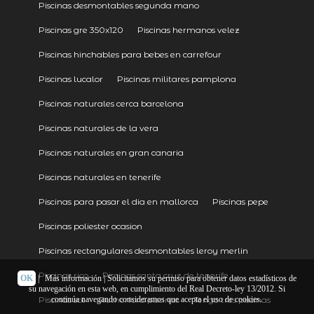
Piscinas desmontables segunda mano
Piscinas gre 350x120
Piscinas hermanos velez
Piscinas hinchables para bebes en carrefour
Piscinas lucalor
Piscinas militares pamplona
Piscinas naturales cerca barcelona
Piscinas naturales de la vera
Piscinas naturales en gran canaria
Piscinas naturales en tenerife
Piscinas para pasar el dia en mallorca
Piscinas pepe
Piscinas poliester ocasion
Piscinas rectangulares desmontables leroy merlin
Piscinas rico
Piscinas santa cruz de tenerife
OK
|
Más información
| Solicitamos su permiso para obtener datos estadísticos de
su navegación en esta web, en cumplimiento del Real Decreto-ley 13/2012. Si
Piscinas sol
Rutherford piscinas
Tengo tres piscinas
continúa navegando consideramos que acepta el uso de cookies.