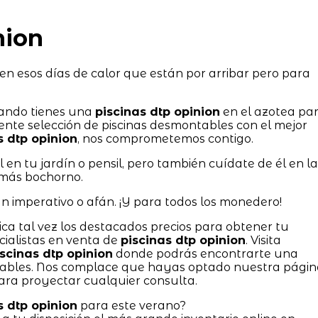
nion
 en esos días de calor que están por arribar pero para
uando tienes una
piscinas dtp opinion
en el azotea pa
iente selección de piscinas desmontables con el mejor
s dtp opinion
, nos comprometemos contigo.
 en tu jardín o pensil, pero también cuídate de él en la
e más bochorno.
ún imperativo o afán. ¡Y para todos los monedero!
ica tal vez los destacados precios para obtener tu
cialistas en venta de
piscinas dtp opinion
. Visita
iscinas dtp opinion
donde podrás encontrarte una
ables. Nos complace que hayas optado nuestra págin
ra proyectar cualquier consulta.
s dtp opinion
para este verano?