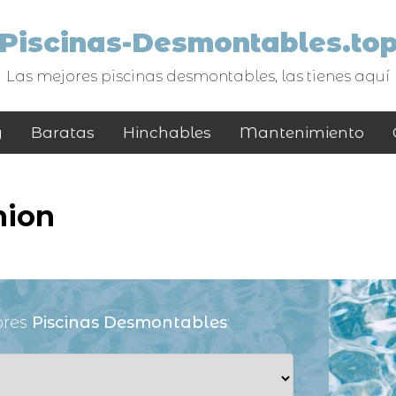
Piscinas-Desmontables.to
Las mejores piscinas desmontables, las tienes aquí
y
Baratas
Hinchables
Mantenimiento
nion
ores
Piscinas Desmontables
: