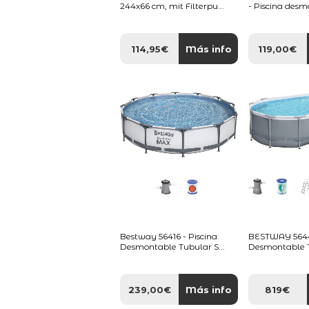
244x66 cm, mit Filterpu...
- Piscina desm
114,95€
Más info
119,00€
Bestway 56416 - Piscina
BESTWAY 56448
Desmontable Tubular S...
Desmontable T
239,00€
Más info
819€