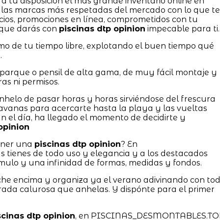
a tu disposición el más grande inventario online en
las marcas más respetadas del mercado con lo que te
cios, promociones en línea, comprometidos con tu
 que darás con
piscinas dtp opinion
impecable para ti.
mo de tu tiempo libre, explotando el buen tiempo qué
.
 parque o pensil de alta gama, de muy fácil montaje y
as ni permisos.
anhelo de pasar horas y horas sirviéndose del frescura
ravanas para acercarte hasta la playa y las vueltas
n el día, ha llegado el momento de decidirte y
opinion
tener una
piscinas dtp opinion
? En
enes de todo uso y elegancia y a los destacados
úmulo y una infinidad de formas, medidas y fondos.
che encima y organiza ya el verano adivinando con to
rada calurosa que anhelas. Y dispónte para el primer
scinas dtp opinion
, en PISCINAS_DESMONTABLES.TO