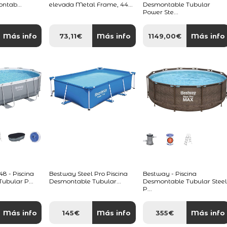
ontab...
elevada Metal Frame, 44...
Desmontable Tubular
Power Ste...
Más info
73,11€
Más info
1149,00€
Más info
 - Piscina
Bestway Steel Pro Piscina
Bestway - Piscina
ubular P...
Desmontable Tubular...
Desmontable Tubular Stee
P...
Más info
145€
Más info
355€
Más info