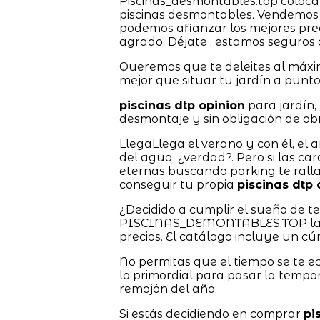
Piscinas_desmontables.top coloca 
piscinas desmontables. Vendemos 
podemos afianzar los mejores pre
agrado. Déjate , estamos seguros
Queremos que te deleites al máxi
mejor que situar tu jardín a punto
piscinas dtp opinion
para jardín,
desmontaje y sin obligación de obr
LlegaLlega el verano y con él, el 
del agua, ¿verdad?. Pero si las ca
eternas buscando parking te ralla
conseguir tu propia
piscinas dtp 
¿Decidido a cumplir el sueño de 
PISCINAS_DEMONTABLES.TOP las ti
precios. El catálogo incluye un c
No permitas que el tiempo se te e
lo primordial para pasar la tempo
remojón del año.
Si estás decidiendo en comprar
pi