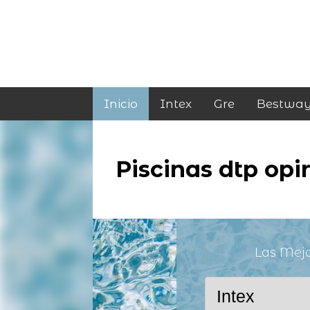
Inicio
Intex
Gre
Bestwa
Piscinas dtp opi
Las Mej