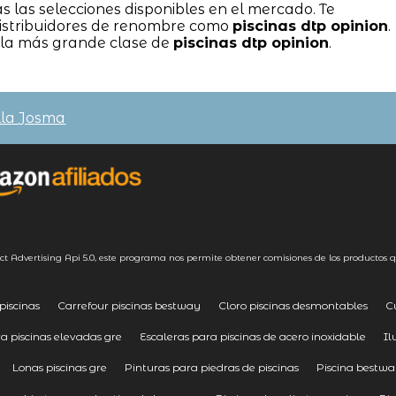
las selecciones disponibles en el mercado. Te
istribuidores de renombre como
piscinas dtp opinion
.
 la más grande clase de
piscinas dtp opinion
.
lla Josma
ct Advertising
Api 5.0
, este programa nos permite obtener comisiones de los productos q
piscinas
Carrefour piscinas bestway
Cloro piscinas desmontables
C
 piscinas elevadas gre
Escaleras para piscinas de acero inoxidable
Il
Lonas piscinas gre
Pinturas para piedras de piscinas
Piscina bestw