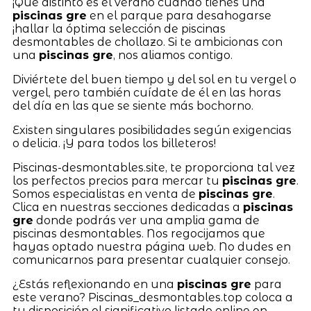
¡Qué distinto es el verano cuando tienes una
piscinas gre
en el parque para desahogarse
¡hallar la óptima selección de piscinas
desmontables de chollazo. Si te ambicionas con
una
piscinas gre
, nos aliamos contigo.
Diviértete del buen tiempo y del sol en tu vergel o
vergel, pero también cuídate de él en las horas
del día en las que se siente más bochorno.
Existen singulares posibilidades según exigencias
o delicia. ¡Y para todos los billeteros!
Piscinas-desmontables.site, te proporciona tal vez
los perfectos precios para mercar tu
piscinas gre
.
Somos especialistas en venta de
piscinas gre
.
Clica en nuestras secciones dedicadas a
piscinas
gre
donde podrás ver una amplia gama de
piscinas desmontables. Nos regocijamos que
hayas optado nuestra página web. No dudes en
comunicarnos para presentar cualquier consejo.
¿Estás reflexionando en una
piscinas gre
para
este verano? Piscinas_desmontables.top coloca a
tu disposición el significativo listado online en