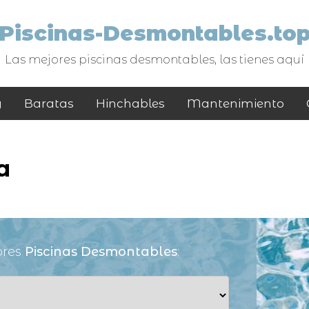
Piscinas-Desmontables.to
Las mejores piscinas desmontables, las tienes aquí
y
Baratas
Hinchables
Mantenimiento
a
ores
Piscinas Desmontables
: