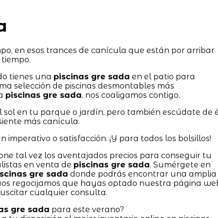
a
mpo, en esos trances de canícula que están por arribar
 tiempo.
do tienes una
piscinas gre sada
en el patio para
ma selección de piscinas desmontables más
na
piscinas gre sada
, nos coaligamos contigo.
sol en tu parque o jardín, pero también escúdate de é
 siente más canícula.
 imperativo o satisfacción. ¡Y para todos los bolsillos!
one tal vez los aventajados precios para conseguir tu
alistas en venta de
piscinas gre sada
. Sumérgete en
iscinas gre sada
donde podrás encontrar una amplia
Nos regocijamos que hayas optado nuestra página we
scitar cualquier consulta.
nas gre sada
para este verano?