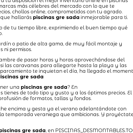
 tu disposición el mejor inventario online en piscinas
arcas más célebres del mercado con lo que te
ios, chollos online, comprometidos con tu agrado.
 que hallarás
piscinas gre sada
inmejorable para ti.
 de tu tiempo libre, exprimiendo el buen tiempo qué
o.
ardín o patio de alta gama, de muy fácil montaje y
s ni permisos.
l hambre de pasar horas y horas aprovechándose del
si las caravanas para allegarte hasta la playa y las
parcamiento te inquietan el día, ha llegado el momen
iscinas gre sada
tener una
piscinas gre sada
? En
nes de todo tipo y gusto y a los óptimos precios. El
rofusión de formatos, tallas y fondos.
eche encima y gesta ya el verano adelantándote con
r la temporada veraniega que ambicionas. Y proyéctat
piscinas gre sada
, en PISCINAS_DESMONTABLES.T