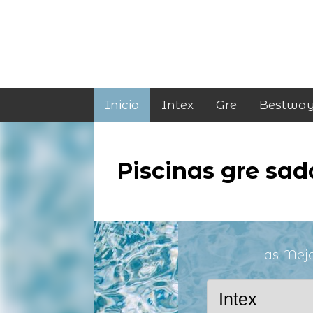
Inicio
Intex
Gre
Bestwa
Piscinas gre sad
Las Mej