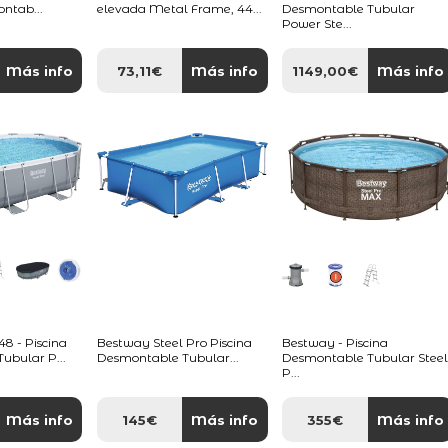
ontab...
elevada Metal Frame, 44...
Desmontable Tubular
Power Ste...
Más info
73,11€
Más info
1149,00€
Más info
 - Piscina
Bestway Steel Pro Piscina
Bestway - Piscina
ubular P...
Desmontable Tubular...
Desmontable Tubular Stee
P...
Más info
145€
Más info
355€
Más info