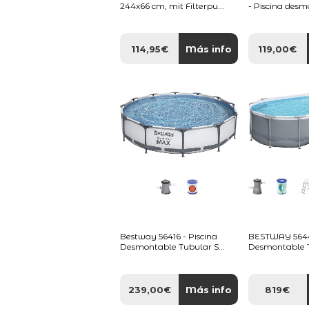
244x66 cm, mit Filterpu...
- Piscina desm
114,95€
Más info
119,00€
Bestway 56416 - Piscina
BESTWAY 56448
Desmontable Tubular S...
Desmontable T
239,00€
Más info
819€