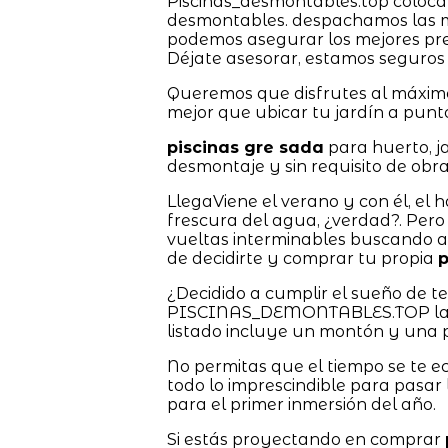
Piscinas_desmontables.top coloca a
desmontables. despachamos las m
podemos asegurar los mejores prec
Déjate asesorar, estamos seguros
Queremos que disfrutes al máximo
mejor que ubicar tu jardín a punt
piscinas gre sada
para huerto, j
desmontaje y sin requisito de obra
LlegaViene el verano y con él, e
frescura del agua, ¿verdad?. Pero 
vueltas interminables buscando a
de decidirte y comprar tu propia
p
¿Decidido a cumplir el sueño de 
PISCINAS_DEMONTABLES.TOP las tie
listado incluye un montón y una p
No permitas que el tiempo se te 
todo lo imprescindible para pasa
para el primer inmersión del año.
Si estás proyectando en comprar