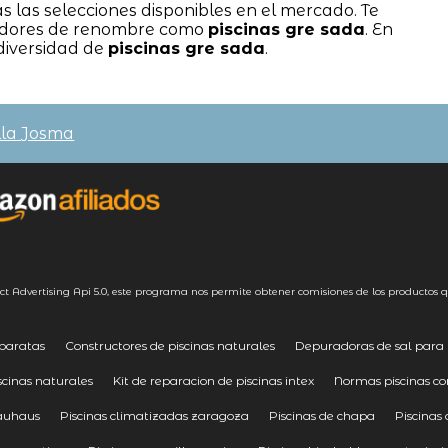
las selecciones disponibles en el mercado. Te
uidores de renombre como
piscinas gre sada
. En
 diversidad de
piscinas gre sada
.
lla Josma
ct Advertising
Api 5.0
, este programa nos permite obtener comisiones de los productos q
 baratas
Constructores de piscinas naturales
Depuradoras de sal para p
iscinas naturales
Kit de reparacion de piscinas intex
Normas piscinas c
bauhaus
Piscinas climatizadas zaragoza
Piscinas de chapa
Piscinas 