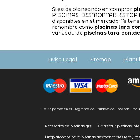
Si estás planeando en comprar
pi
PISCINAS_DESMONTABLES.TOP te b
disponibles en el mercado. Te ten
renombre como
piscinas lara co
variedad de
piscinas lara contac
Aviso Legal
Sitemap
Planti
Participamos en el Programa de Afiliados de Amazon Produ
Accesorios de piscinas gre
Carrefour piscinas inte
Limpiafondos para piscinas desmontables leroy me