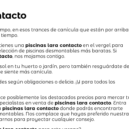
ntacto
mpo, en esos trances de canícula que están por arriba
 tiempo.
 tienes una
piscinas lara contacto
en el vergel para
elección de piscinas desmontables más baratas. Si
tacto
, nos mojamos contigo.
ol en tu huerto o jardín, pero también resguárdate d
se siente más canícula.
s según obligaciones o delicia. ¡Y para todos los
rece posiblemente los destacados precios para mercar t
pecialistas en venta de
piscinas lara contacto
. Entra
a
piscinas lara contacto
donde podrás encontrarte
montables. Nos complace que hayas preferido nuestra
rnos para proyectar cualquier consejo.