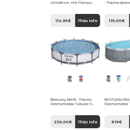
244x66 cm, mit Filterpu...
- Piscina desm
114,95€
Más info
119,00€
Bestway 56416 - Piscina
BESTWAY 56448
Desmontable Tubular S...
Desmontable T
239,00€
Más info
819€