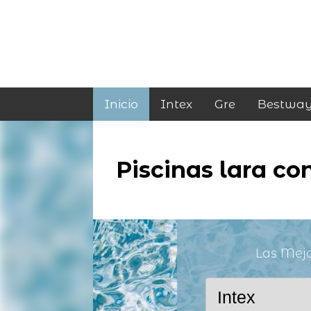
Inicio
Intex
Gre
Bestwa
Piscinas lara co
Las Mej