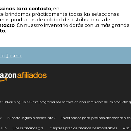
scinas lara contacto
, en
rindamos prácticamente todas las selecciones
emos productos de calidad de distribuidores de
ntacto
. En nuestro inventario darás con la más grande
to
.
lla Josma
ct Advertising
Api 5.0
, este programa nos permite obtener comisiones de los productos q
x
El corte ingles piscinas intex
Invernador para piscinas desmontables
rlin
Liners piscinas gre
Mejores precios piscinas desmontables
Pisc