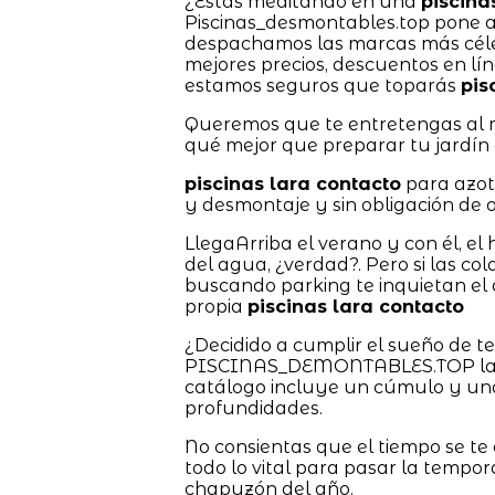
¿Estás meditando en una
piscina
Piscinas_desmontables.top pone a t
despachamos las marcas más céle
mejores precios, descuentos en lí
estamos seguros que toparás
pis
Queremos que te entretengas al m
qué mejor que preparar tu jardín 
piscinas lara contacto
para azot
y desmontaje y sin obligación de 
LlegaArriba el verano y con él, e
del agua, ¿verdad?. Pero si las co
buscando parking te inquietan el 
propia
piscinas lara contacto
¿Decidido a cumplir el sueño de 
PISCINAS_DEMONTABLES.TOP las tie
catálogo incluye un cúmulo y una
profundidades.
No consientas que el tiempo se te
todo lo vital para pasar la tempor
chapuzón del año.