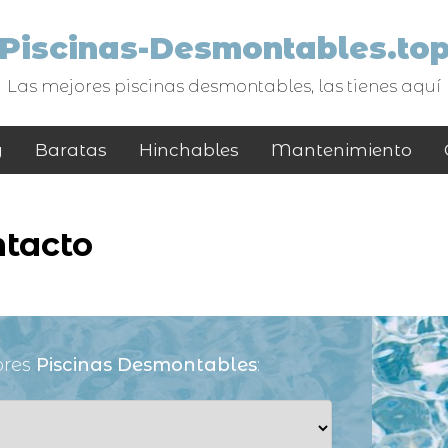
Piscinas-Desmontables.to
Las mejores piscinas desmontables, las tienes aquí
y
Baratas
Hinchables
Mantenimiento
ntacto
ores
Piscinas Desmontables
: