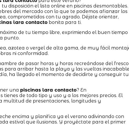
s lara contacto
para este verano?
u disposición el lista online en piscinas desmontables.
bres del mercado con lo que te podemos afianzar los
nea, comprometidos con tu agrado. Déjate orientar,
cinas lara contacto
bonita para ti.
áximo de tu tiempo libre, exprimiendo el buen tiempo
a punto.
ea, azotea o vergel de alta gama, de muy fácil montaj
obras ni conformidad.
l hambre de pasar horas y horas recreándose del fresco
las para arribar hasta la playa y las vueltas inacababl
día, ha llegado el momento de decidirte y conseguir tu
tener una
piscinas lara contacto
? En
nes de todo tipo y uso y a los mejores precios. El
 multitud de presentaciones, longitudes y
 eche encima y planifica ya el verano adivinando con
ada estival que ilusionas. Y proyéctate para el primer