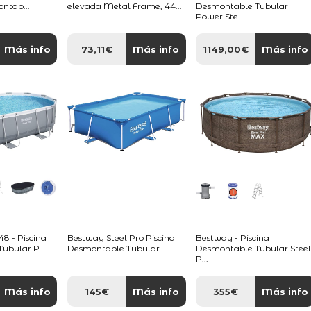
ontab...
elevada Metal Frame, 44...
Desmontable Tubular
Power Ste...
Más info
73,11€
Más info
1149,00€
Más info
 - Piscina
Bestway Steel Pro Piscina
Bestway - Piscina
ubular P...
Desmontable Tubular...
Desmontable Tubular Stee
P...
Más info
145€
Más info
355€
Más info