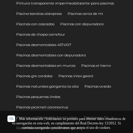
Pintura transparente impermeabilizante para piscinas
Piscina baratas aliexpress
Piscinas cerca de mi
Piscinas con cascadas
Piscinas con depuradora
Piscinas de chapa carrefour
Piscinas desmontables 457x107
Piscinas desmontables con depuradora
Piscinas desmontables en murcia
Piscinas el hierro
Piscinas gre cordoba
Piscinas intex geant
Piscinas naturales garganta la olla
Piscinas oviedo
Piscinas pequenas lindas
Piscinas picornell coronavirus
Piscinas prefabricadas forma riñon
Piscinas sin fin
OK
|
Más información
| Solicitamos su permiso para obtener datos estadísticos de
su navegación en esta web, en cumplimiento del Real Decreto-ley 13/2012. Si
Recambios piscinas gre en zaragoza
continúa navegando consideramos que acepta el uso de cookies.