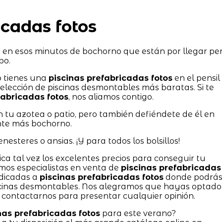
icadas fotos
o, en esos minutos de bochorno que están por llegar pe
po.
o tienes una
piscinas prefabricadas fotos
en el pensil
selección de piscinas desmontables más baratas. Si te
fabricadas fotos
, nos aliamos contigo.
n tu azotea o patio, pero también defiéndete de él en
ente más bochorno.
esteres o ansias. ¡Y para todos los bolsillos!
ica tal vez los excelentes precios para conseguir tu
omos especialistas en venta de
piscinas prefabricadas
edicadas a
piscinas prefabricadas fotos
donde podrá
cinas desmontables. Nos alegramos que hayas optado
contactarnos para presentar cualquier opinión.
nas prefabricadas fotos
para este verano?