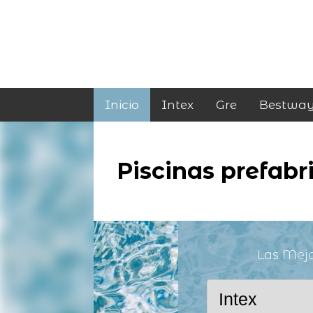
Inicio
Intex
Gre
Bestwa
Piscinas prefabr
Las Mej