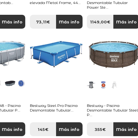
ontab...
elevada Metal Frame, 44...
Desmontable Tubular
Power Ste...
Más info
73,11€
Más info
1149,00€
Más info
 - Piscina
Bestway Steel Pro Piscina
Bestway - Piscina
ubular P...
Desmontable Tubular...
Desmontable Tubular Stee
P...
Más info
145€
Más info
355€
Más info