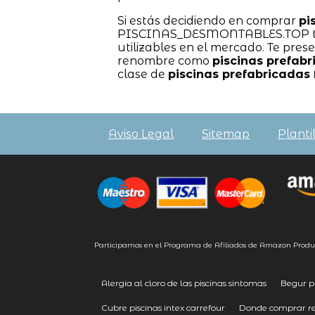
Si estás decidiendo en comprar
pi
PISCINAS_DESMONTABLES.TOP te b
utilizables en el mercado. Te pre
renombre como
piscinas prefabr
clase de
piscinas prefabricadas 
Aviso Legal
Sitemap
Planti
Participamos en el Programa de Afiliados de Amazon Produ
Alergia al cloro de las piscinas sintomas
Begur p
Cubre piscinas intex carrefour
Donde comprar rep