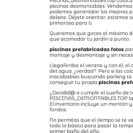
Piscinas_desmontables.top coloca 
piscinas desmontables. Vendemos 
podemos garantizar los mejores p
deleite. Déjate orientar, estamos
primorosa para ti.
Queremos que goces al máximo de 
que acomodar tu jardín a punto.
piscinas prefabricadas fotos
par
montaje y desmontaje y sin necesi
LlegaArriba el verano y con él, el
del agua, ¿verdad?. Pero si las co
inacabables buscando parking te a
conseguir tu propia
piscinas pref
¿Decidid@ a cumplir el sueño de 
PISCINAS_DEMONTABLES.TOP las ti
El inventario incluye un montón y
fondos.
No permitas que el tiempo se te v
todo lo básico para pasar la tem
primer baño del año.