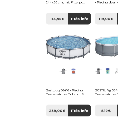
244x66 cm, mit Filterpu...
- Piscina desm
114,95€
Más info
119,00€
Bestway 56416 - Piscina
BESTWAY 56448
Desmontable Tubular S...
Desmontable T
239,00€
Más info
819€