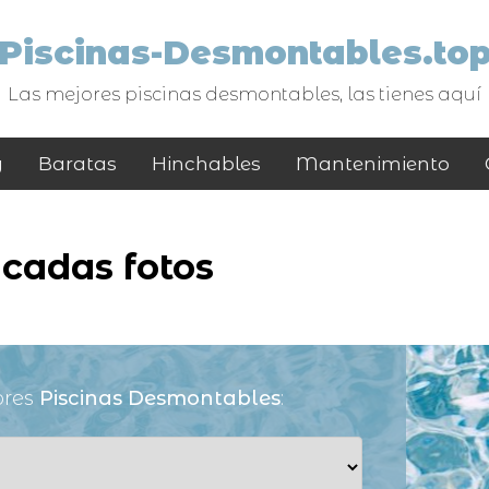
Piscinas-Desmontables.to
Las mejores piscinas desmontables, las tienes aquí
y
Baratas
Hinchables
Mantenimiento
icadas fotos
ores
Piscinas Desmontables
: