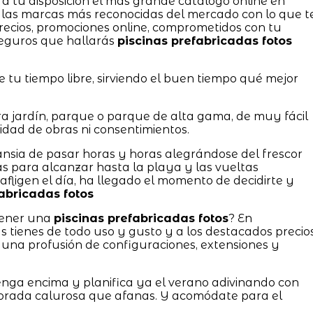
a tu disposición el más grande catálogo online en
las marcas más reconocidas del mercado con lo que t
recios, promociones online, comprometidos con tu
 seguros que hallarás
piscinas prefabricadas fotos
tu tiempo libre, sirviendo el buen tiempo qué mejor
a jardín, parque o parque de alta gama, de muy fácil
dad de obras ni consentimientos.
 ansia de pasar horas y horas alegrándose del frescor
las para alcanzar hasta la playa y las vueltas
fligen el día, ha llegado el momento de decidirte y
abricadas fotos
tener una
piscinas prefabricadas fotos
? En
enes de todo uso y gusto y a los destacados precios
 una profusión de configuraciones, extensiones y
enga encima y planifica ya el verano adivinando con
porada calurosa que afanas. Y acomódate para el