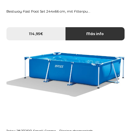
Bestway Fast Pool Set 244x66 cm, mit Filterpu...
114,95€
Más info
Intex 28272NP Small Frame - Piscina desmontab...