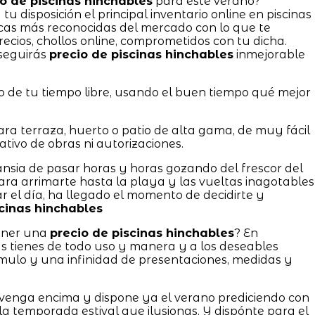
o de piscinas hinchables
para este verano?
u disposición el principal inventario online en piscinas
as más reconocidas del mercado con lo que te
ecios, chollos online, comprometidos con tu dicha.
seguirás
precio de piscinas hinchables
inmejorable
 de tu tiempo libre, usando el buen tiempo qué mejor
.
ra terraza, huerto o patio de alta gama, de muy fácil
tivo de obras ni autorizaciones.
 ansia de pasar horas y horas gozando del frescor del
para arrimarte hasta la playa y las vueltas inagotables
 el día, ha llegado el momento de decidirte y
scinas hinchables
tener una
precio de piscinas hinchables
? En
ienes de todo uso y manera y a los deseables
úmulo y una infinidad de presentaciones, medidas y
 venga encima y dispone ya el verano prediciendo con
la temporada estival que ilusionas. Y dispónte para el