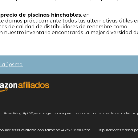
r
precio de piscinas hinchables
, en
amos prácticamente todas las alternativas útiles e
os de calidad de distribuidores de renombre como
En nuestro inventario encontrarás la mejor diversidad d
lla Josma
ct Advertising
Api 5.0
, este programa nos permite obtener comisiones de los productos q
a power steel ovalada con tamaño 488x305x107cm
Depuradoras arena pa