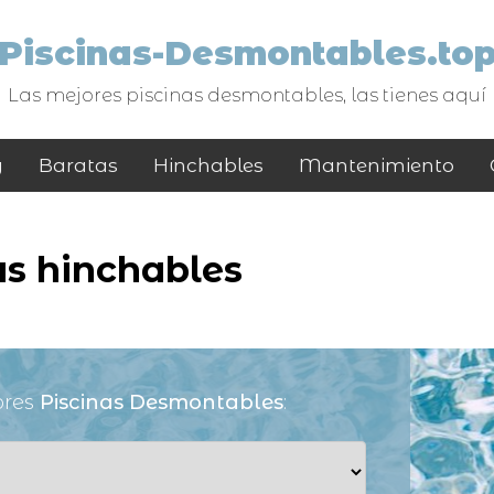
Piscinas-Desmontables.to
Las mejores piscinas desmontables, las tienes aquí
y
Baratas
Hinchables
Mantenimiento
as hinchables
ores
Piscinas Desmontables
: