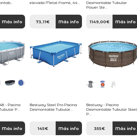
ontab...
elevada Metal Frame, 44...
Desmontable Tubular
Power Ste...
Más info
73,11€
Más info
1149,00€
Más info
 - Piscina
Bestway Steel Pro Piscina
Bestway - Piscina
ubular P...
Desmontable Tubular...
Desmontable Tubular Stee
P...
Más info
145€
Más info
355€
Más info