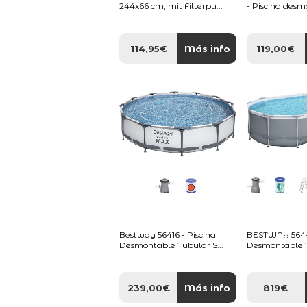
244x66 cm, mit Filterpu...
- Piscina desm
114,95€
Más info
119,00€
Bestway 56416 - Piscina
BESTWAY 56448
Desmontable Tubular S...
Desmontable T
239,00€
Más info
819€