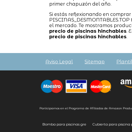
primer chapuzón del año.
Si estás reflexionando en compra
PISCINAS_DESMONTABLES.TOP te d
el mercado. Te mostramos product
precio de piscinas hinchables
. 
precio de piscinas hinchables
.
Aviso Legal
Sitemap
Planti
Participamos en el Programa de Afiliados de Amazon Produ
Bomba para piscinas gre
Cubierta para piscin