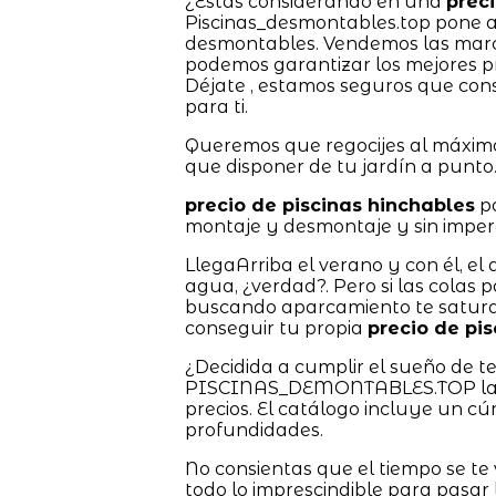
¿Estás considerando en una
preci
Piscinas_desmontables.top pone a t
desmontables. Vendemos las marc
podemos garantizar los mejores pr
Déjate , estamos seguros que con
para ti.
Queremos que regocijes al máximo
que disponer de tu jardín a punto
precio de piscinas hinchables
pa
montaje y desmontaje y sin impera
LlegaArriba el verano y con él, el
agua, ¿verdad?. Pero si las colas 
buscando aparcamiento te saturar
conseguir tu propia
precio de pi
¿Decidida a cumplir el sueño de 
PISCINAS_DEMONTABLES.TOP las t
precios. El catálogo incluye un c
profundidades.
No consientas que el tiempo se te
todo lo imprescindible para pasar 