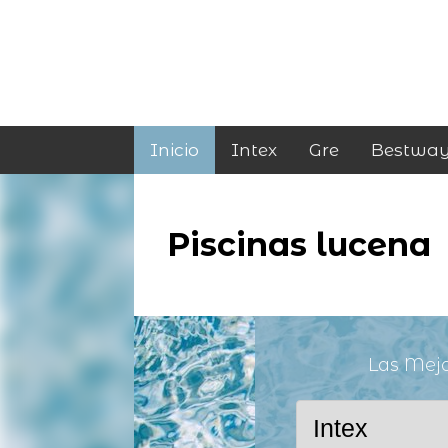
Inicio
Intex
Gre
Bestwa
Piscinas lucena
Las Mej