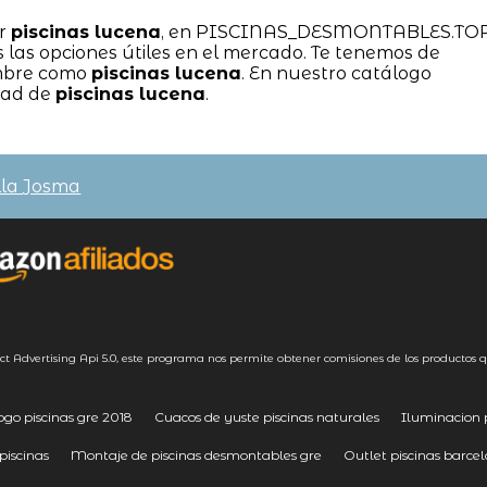
ar
piscinas lucena
, en PISCINAS_DESMONTABLES.TO
las opciones útiles en el mercado. Te tenemos de
ombre como
piscinas lucena
. En nuestro catálogo
dad de
piscinas lucena
.
lla Josma
ct Advertising
Api 5.0
, este programa nos permite obtener comisiones de los productos q
ogo piscinas gre 2018
Cuacos de yuste piscinas naturales
Iluminacion p
iscinas
Montaje de piscinas desmontables gre
Outlet piscinas barce