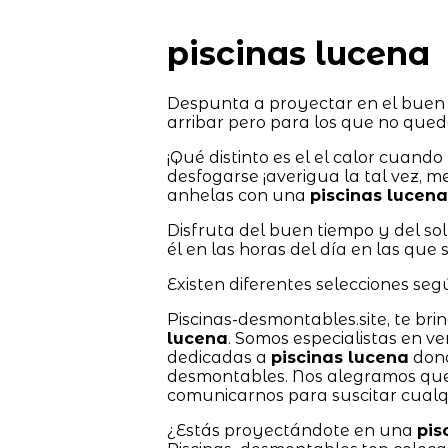
piscinas lucena
Despunta a proyectar en el buen 
arribar pero para los que no qued
¡Qué distinto es el el calor cuand
desfogarse ¡averigua la tal vez, m
anhelas con una
piscinas lucena
Disfruta del buen tiempo y del so
él en las horas del día en las que 
Existen diferentes selecciones segú
Piscinas-desmontables.site, te bri
lucena
. Somos especialistas en v
dedicadas a
piscinas lucena
dond
desmontables. Nos alegramos que
comunicarnos para suscitar cualqu
¿Estás proyectándote en una
pis