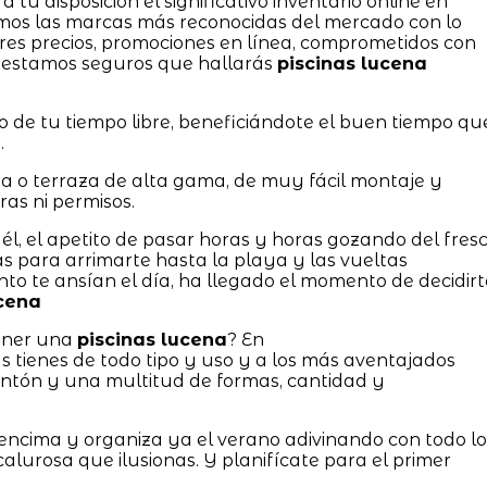
tu disposición el significativo inventario online en
mos las marcas más reconocidas del mercado con lo
res precios, promociones en línea, comprometidos con
, estamos seguros que hallarás
piscinas lucena
 de tu tiempo libre, beneficiándote el buen tiempo qu
.
ea o terraza de alta gama, de muy fácil montaje y
as ni permisos.
él, el apetito de pasar horas y horas gozando del fres
las para arrimarte hasta la playa y las vueltas
o te ansían el día, ha llegado el momento de decidirt
ucena
tener una
piscinas lucena
? En
enes de todo tipo y uso y a los más aventajados
ontón y una multitud de formas, cantidad y
 encima y organiza ya el verano adivinando con todo lo
alurosa que ilusionas. Y planifícate para el primer