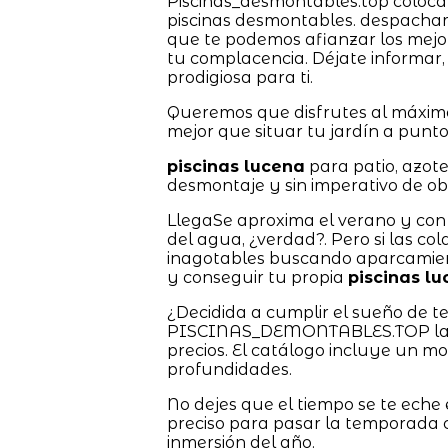
Piscinas_desmontables.top coloca a 
piscinas desmontables. despacha
que te podemos afianzar los mejo
tu complacencia. Déjate informar
prodigiosa para ti.
Queremos que disfrutes al máximo
mejor que situar tu jardín a punto
piscinas lucena
para patio, azot
desmontaje y sin imperativo de obr
LlegaSe aproxima el verano y con 
del agua, ¿verdad?. Pero si las co
inagotables buscando aparcamient
y conseguir tu propia
piscinas l
¿Decidida a cumplir el sueño de 
PISCINAS_DEMONTABLES.TOP las ti
precios. El catálogo incluye un m
profundidades.
No dejes que el tiempo se te eche
preciso para pasar la temporada c
inmersión del año.