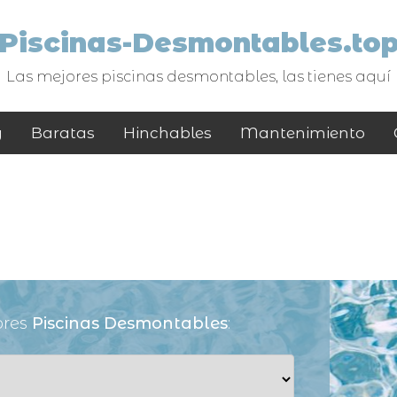
Piscinas-Desmontables.to
Las mejores piscinas desmontables, las tienes aquí
y
Baratas
Hinchables
Mantenimiento
ores
Piscinas Desmontables
: