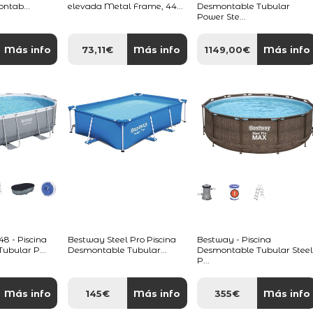
ontab...
elevada Metal Frame, 44...
Desmontable Tubular
Power Ste...
Más info
73,11€
Más info
1149,00€
Más info
 - Piscina
Bestway Steel Pro Piscina
Bestway - Piscina
ubular P...
Desmontable Tubular...
Desmontable Tubular Stee
P...
Más info
145€
Más info
355€
Más info