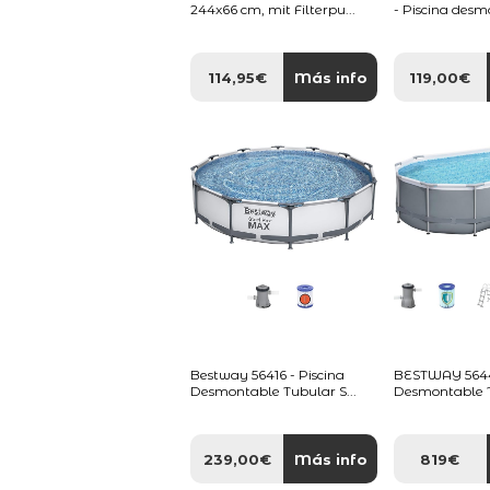
244x66 cm, mit Filterpu...
- Piscina desm
114,95€
Más info
119,00€
Bestway 56416 - Piscina
BESTWAY 56448
Desmontable Tubular S...
Desmontable T
239,00€
Más info
819€