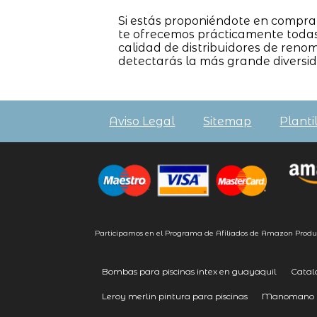
Si estás proponiéndote en compr
te ofrecemos prácticamente todas 
calidad de distribuidores de ren
detectarás la más grande diversi
Aviso Legal
Sitemap
Planti
Participamos en el Programa de Afiliados de Amazon Produ
Bombas para piscinas intex en guayaquil
Catal
Leroy merlin pintura para piscinas
Manomano p