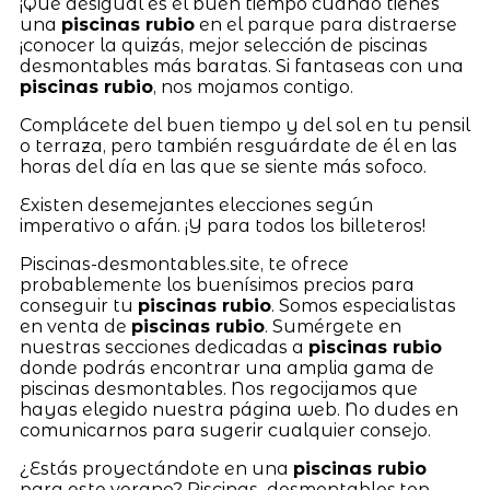
¡Qué desigual es el buen tiempo cuando tienes
una
piscinas rubio
en el parque para distraerse
¡conocer la quizás, mejor selección de piscinas
desmontables más baratas. Si fantaseas con una
piscinas rubio
, nos mojamos contigo.
Complácete del buen tiempo y del sol en tu pensil
o terraza, pero también resguárdate de él en las
horas del día en las que se siente más sofoco.
Existen desemejantes elecciones según
imperativo o afán. ¡Y para todos los billeteros!
Piscinas-desmontables.site, te ofrece
probablemente los buenísimos precios para
conseguir tu
piscinas rubio
. Somos especialistas
en venta de
piscinas rubio
. Sumérgete en
nuestras secciones dedicadas a
piscinas rubio
donde podrás encontrar una amplia gama de
piscinas desmontables. Nos regocijamos que
hayas elegido nuestra página web. No dudes en
comunicarnos para sugerir cualquier consejo.
¿Estás proyectándote en una
piscinas rubio
para este verano? Piscinas_desmontables.top